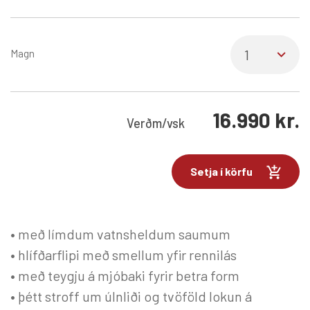
Magn
16.990
kr.
Verð
m/vsk
Setja í körfu
• með límdum vatnsheldum saumum
• hlífðarflipi með smellum yfir rennilás
• með teygju á mjóbaki fyrir betra form
• þétt stroff um úlnliði og tvöföld lokun á