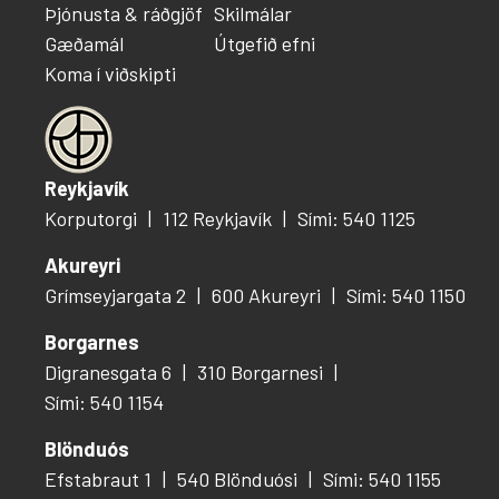
Þjónusta & ráðgjöf
Skilmálar
Gæðamál
Útgefið efni
Koma í viðskipti
Reykjavík
Korputorgi
112 Reykjavík
Sími: 540 1125
Akureyri
Grímseyjargata 2
600 Akureyri
Sími: 540 1150
Borgarnes
Digranesgata 6
310 Borgarnesi
Sími: 540 1154
Blönduós
Efstabraut 1
540 Blönduósi
Sími: 540 1155