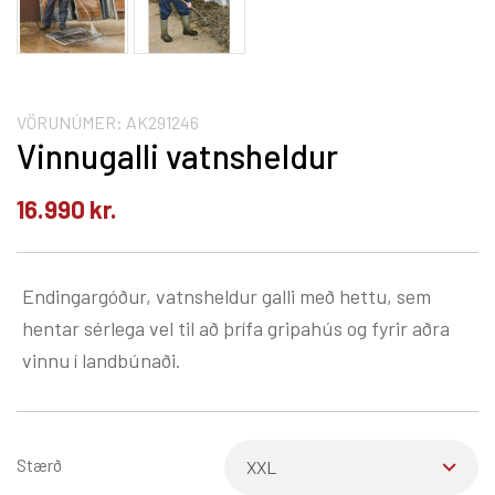
VÖRUNÚMER:
AK291246
Vinnugalli vatnsheldur
16.990
kr.
Endingargóður, vatnsheldur galli með hettu, sem
hentar sérlega vel til að þrífa gripahús og fyrir aðra
vinnu í landbúnaði.
Stærð