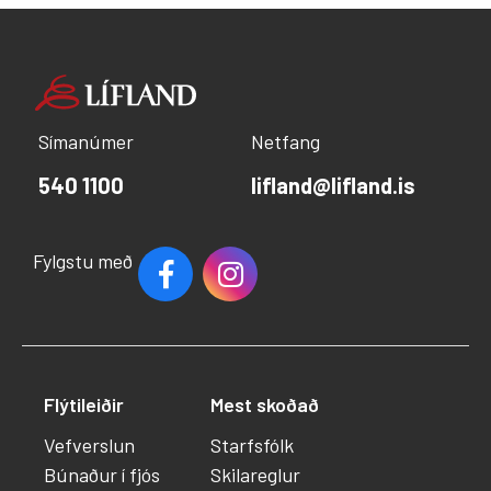
Símanúmer
Netfang
540 1100
lifland@lifland.is
Fylgstu með
Flýtileiðir
Mest skoðað
Vefverslun
Starfsfólk
Búnaður í fjós
Skilareglur