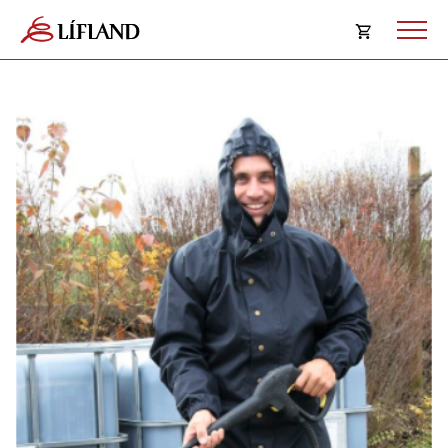
Opna
körfu
Karfan þín
Loka
körf
Karfan er tóm.