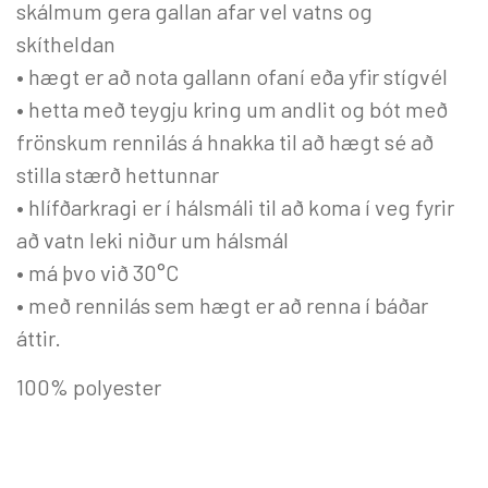
skálmum gera gallan afar vel vatns og
skítheldan
• hægt er að nota gallann ofaní eða yfir stígvél
• hetta með teygju kring um andlit og bót með
frönskum rennilás á hnakka til að hægt sé að
stilla stærð hettunnar
• hlífðarkragi er í hálsmáli til að koma í veg fyrir
að vatn leki niður um hálsmál
• má þvo við 30°C
• með rennilás sem hægt er að renna í báðar
áttir.
100% polyester