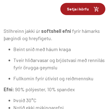
Setja í körfu
Stílhreinn jakki úr
softshell efni
fyrir hámarks
þægindi og hreyfigetu.
Beint snið með háum kraga
Tveir hliðarvasar og brjóstvasi með rennilás
fyrir örugga geymslu
Fullkomin fyrir útivist og reiðmennsku
Efni:
90% pólýester, 10% spandex
Þvoið 30°C
Notið ekki mýkingarefni