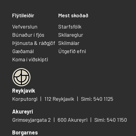
Flýtileiðir
Mest skoðað
Vefverslun
Starfsfólk
Búnaður í fjós
Skilareglur
Þjónusta & ráðgjöf
Skilmálar
Gæðamál
Útgefið efni
Koma í viðskipti
Reykjavík
Korputorgi
112 Reykjavík
Sími: 540 1125
Akureyri
Grímseyjargata 2
600 Akureyri
Sími: 540 1150
Borgarnes