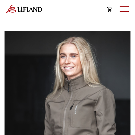
Opna
körfu
Karfan þín
Loka
körf
Karfan er tóm.