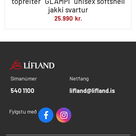
topreiter "GLAMPI" unisex softshell
jakki svartur
25.990
kr.
Símanúmer
Netfang
540 1100
lifland@lifland.is
Fylgstu með