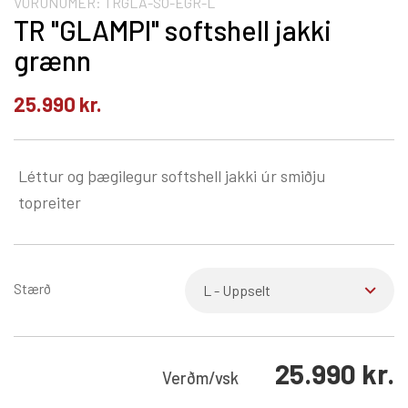
VÖRUNÚMER:
TRGLA-SO-EGR-L
TR "GLAMPI" softshell jakki
grænn
25.990
kr.
Léttur og þægilegur softshell jakki úr smiðju
topreiter
Stærð
25.990
kr.
Verð
m/vsk