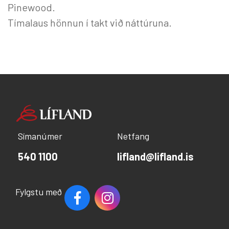
Pinewood.
Tímalaus hönnun í takt við náttúruna.
Símanúmer
Netfang
540 1100
lifland@lifland.is
Fylgstu með