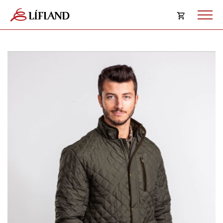
Opna
körfu
Karfan þín
Loka
körf
Karfan er tóm.