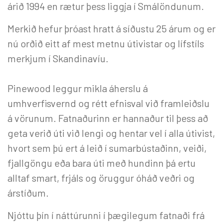
árið 1994 en rætur þess liggja í Smálöndunum.
Merkið hefur þróast hratt á síðustu 25 árum og er
nú orðið eitt af mest metnu útivistar og lífstíls
merkjum í Skandinavíu.
Pinewood leggur mikla áherslu á
umhverfisvernd og rétt efnisval við framleiðslu
á vörunum. Fatnaðurinn er hannaður til þess að
geta verið úti við lengi og hentar vel í alla útivist,
hvort sem þú ert á leið í sumarbústaðinn, veiði,
fjallgöngu eða bara úti með hundinn þá ertu
alltaf smart, frjáls og öruggur óháð veðri og
árstíðum.
Njóttu þín í náttúrunni í þægilegum fatnaði frá