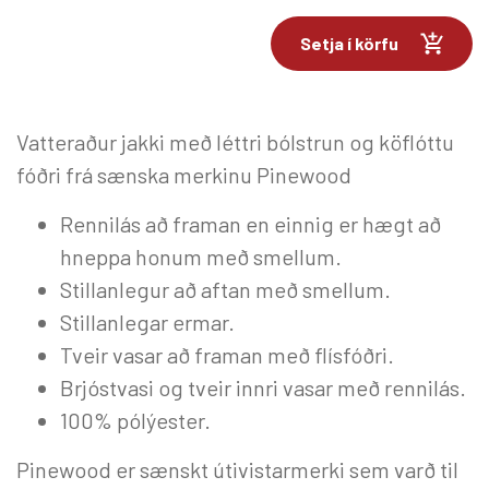
Setja í körfu
Vatteraður jakki með léttri bólstrun og köflóttu
fóðri frá sænska merkinu Pinewood
Rennilás að framan en einnig er hægt að
hneppa honum með smellum.
Stillanlegur að aftan með smellum.
Stillanlegar ermar.
Tveir vasar að framan með flísfóðri.
Brjóstvasi og tveir innri vasar með rennilás.
100% pólýester.
Pinewood er sænskt útivistarmerki sem varð til