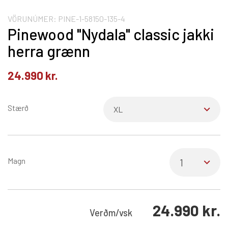
VÖRUNÚMER:
PINE-1-58150-135-4
Pinewood "Nydala" classic jakki
herra grænn
24.990
kr.
Stærð
Magn
24.990
kr.
Verð
m/vsk