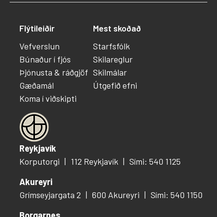
Flýtileiðir
Mest skoðað
Vefverslun
Starfsfólk
Búnaður í fjós
Skilareglur
Þjónusta & ráðgjöf
Skilmálar
Gæðamál
Útgefið efni
Koma í viðskipti
Reykjavík
Korputorgi
112 Reykjavík
Sími: 540 1125
Akureyri
Grímseyjargata 2
600 Akureyri
Sími: 540 1150
Borgarnes