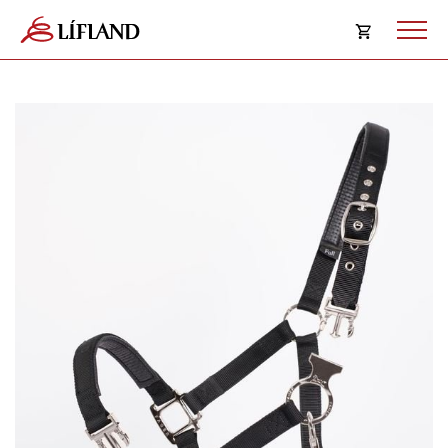
Opna
körfu
Karfan þín
Loka
körf
Karfan er tóm.