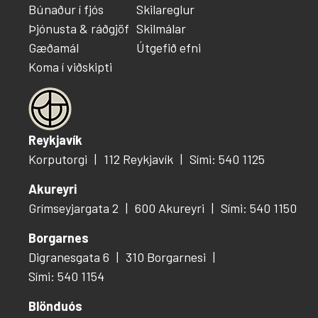
Búnaður í fjós
Skilareglur
Þjónusta & ráðgjöf
Skilmálar
Gæðamál
Útgefið efni
Koma í viðskipti
Reykjavík
Korputorgi
112 Reykjavík
Sími: 540 1125
Akureyri
Grímseyjargata 2
600 Akureyri
Sími: 540 1150
Borgarnes
Digranesgata 6
310 Borgarnesi
Sími: 540 1154
Blönduós