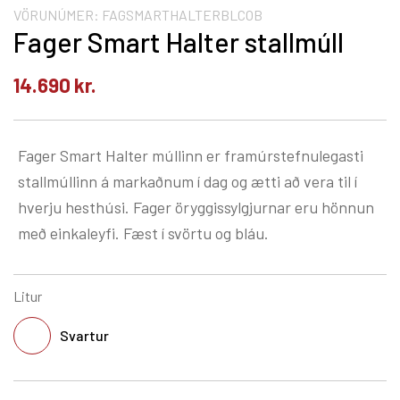
VÖRUNÚMER:
FAGSMARTHALTERBLCOB
Fager Smart Halter stallmúll
14.690
kr.
Fager Smart Halter múllinn er framúrstefnulegasti
stallmúllinn á markaðnum í dag og ætti að vera til í
hverju hesthúsi. Fager öryggissylgjurnar eru hönnun
með einkaleyfi. Fæst í svörtu og bláu.
Litur
Svartur