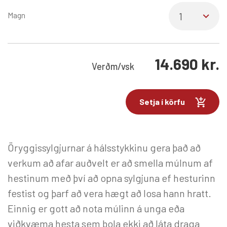
Magn
14.690
kr.
Verð
m/vsk
Setja í körfu
Öryggissylgjurnar á hálsstykkinu gera það að
verkum að afar auðvelt er að smella múlnum af
hestinum með því að opna sylgjuna ef hesturinn
festist og þarf að vera hægt að losa hann hratt.
Einnig er gott að nota múlinn á unga eða
viðkvæma hesta sem þola ekki að láta draga