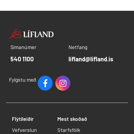
Símanúmer
Netfang
540 1100
lifland@lifland.is
Fylgstu með
Flýtileiðir
Mest skoðað
Vefverslun
Starfsfólk