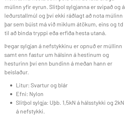
múlinn yfir eyrun. Slitþol sylgjanna er svipað og á
leðurstallmúl og því ekki ráðlagt að nota múlinn
þar sem búist má við miklum átökum, eins og td
til að binda tryppi eða erfiða hesta utaná.
Þegar sylgjan á nefstykkinu er opnuð er múllinn
samt enn fastur um hálsinn á hestinum og
hesturinn því enn bundinn á meðan hann er
beislaður.
Litur: Svartur og blár
Efni: Nylon
Slitþol sylgja: Uþb. 1,5kN á hálsstykki og 2kN
á nefstykki.