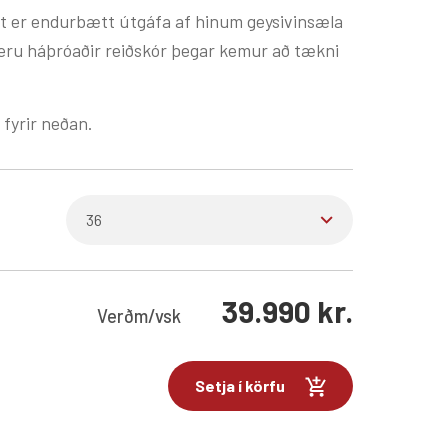
at er endurbætt útgáfa af hinum geysivinsæla
eru háþróaðir reiðskór þegar kemur að tækni
.
 fyrir neðan.
39.990
kr.
Verð
m/vsk
Setja í körfu