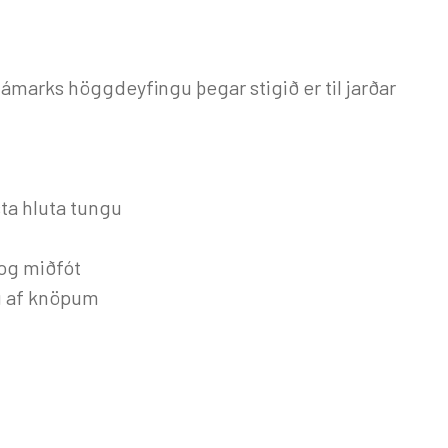
ámarks höggdeyfingu þegar stigið er til jarðar
sta hluta tungu
 og miðfót
ðu af knöpum