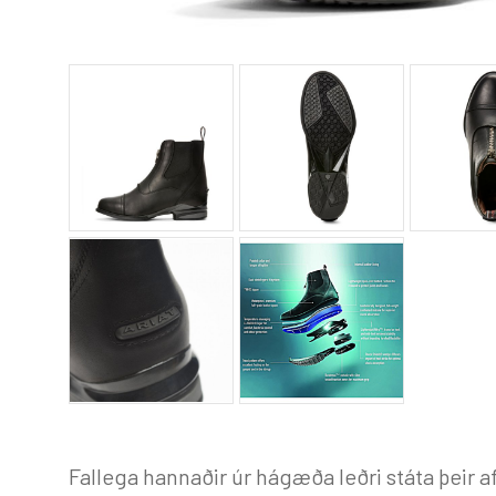
Fallega hannaðir úr hágæða leðri státa þeir a