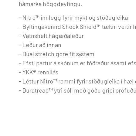
hámarka höggdeyfingu.
- Nitro™ innlegg fyrir mýkt og stöðugleika
- Byltingakennd Shock Shield™ tækni veitir h
- Vatnshelt hágæðaleður
- Leður að innan
- Dual stretch gore fit system
- Efsti partur á skónum er fóðraður ásamt ef
- YKK® rennilás
- Léttur Nitro™ rammi fyrir stöðugleika í hæl
- Duratread™ ytri sóli með góðu gripi prófu