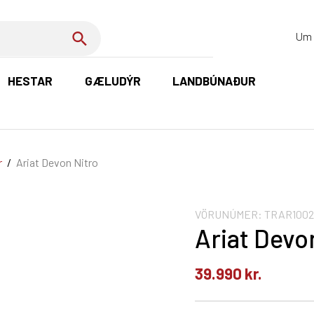
Um 
HESTAR
GÆLUDÝR
LANDBÚNAÐUR
K
r
/
Ariat Devon Nitro
VÖRUNÚMER:
TRAR1002
Ariat Devo
39.990
kr.