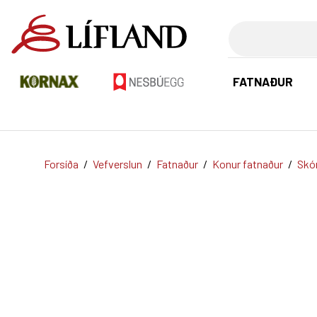
Leita
FATNAÐUR
Forsíða
/
Vefverslun
/
Fatnaður
/
Konur fatnaður
/
Skó