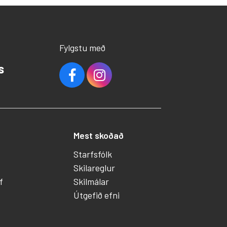
Fylgstu með
s
Mest skoðað
Starfsfólk
Skilareglur
f
Skilmálar
Útgefið efni