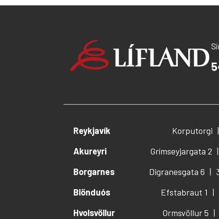
S
5
Reykjavík
Korputorgi
Akureyri
Grímseyjargata 2
Borgarnes
Digranesgata 6
Blönduós
Efstabraut 1
Hvolsvöllur
Ormsvöllur 5