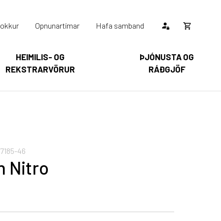
okkur
Opnunartímar
Hafa samband
Opna
körfu
HEIMILIS- OG
ÞJÓNUSTA OG
REKSTRARVÖRUR
RÁÐGJÖF
Karfan þín
Loka
körfu
arfan er tóm.
7185-46
n Nitro