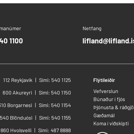
ímanúmer
Netfang
40 1100
lifland@lifland.i
112 Reykjavík
Sími: 540 1125
Flýtileiðir
Vefverslun
600 Akureyri
Sími: 540 1150
Búnaður í fjós
310 Borgarnesi
Sími: 540 1154
Þjónusta & ráðgjö
Gæðamál
540 Blönduósi
Sími: 540 1155
Koma í viðskipti
860 Hvolsvelli
Sími: 487 8888