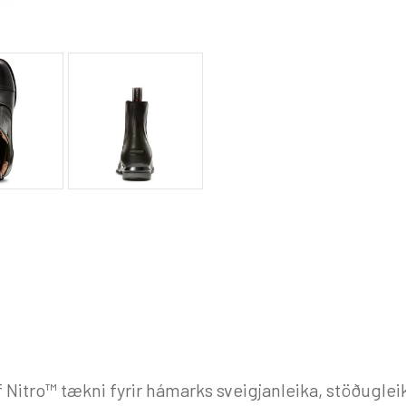
f Nitro™ tækni fyrir hámarks sveigjanleika, stöðugle