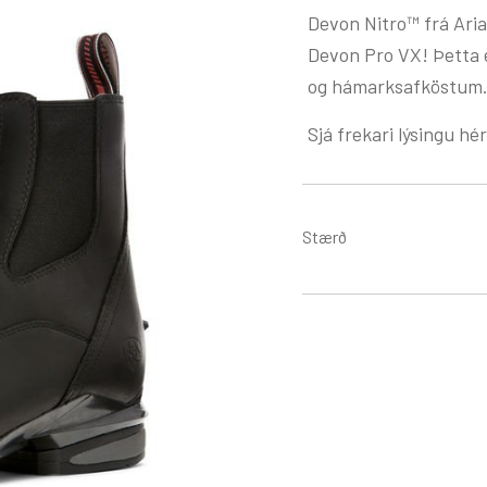
Devon Nitro™ frá Ari
Devon Pro VX! Þetta 
og hámarksafköstum
Sjá frekari lýsingu hér
Stærð