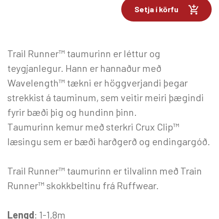
Setja í körfu
Trail Runner™ taumurinn er léttur og
teygjanlegur. Hann er hannaður með
Wavelength™ tækni er höggverjandi þegar
strekkist á tauminum, sem veitir meiri þægindi
fyrir bæði þig og hundinn þinn.
Taumurinn kemur með sterkri Crux Clip™
læsingu sem er bæði harðgerð og endingargóð.
Trail Runner™ taumurinn er tilvalinn með Train
Runner™ skokkbeltinu frá Ruffwear.
Lengd
: 1-1,8m