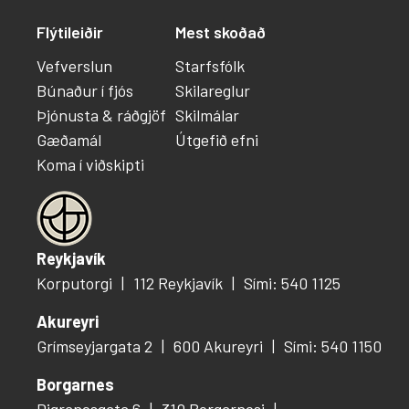
Flýtileiðir
Mest skoðað
Vefverslun
Starfsfólk
Búnaður í fjós
Skilareglur
Þjónusta & ráðgjöf
Skilmálar
Gæðamál
Útgefið efni
Koma í viðskipti
Reykjavík
Korputorgi
112 Reykjavík
Sími: 540 1125
Akureyri
Grímseyjargata 2
600 Akureyri
Sími: 540 1150
Borgarnes
Digranesgata 6
310 Borgarnesi