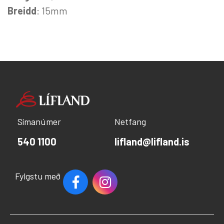
Breidd
: 15mm
Símanúmer
Netfang
540 1100
lifland@lifland.is
Fylgstu með