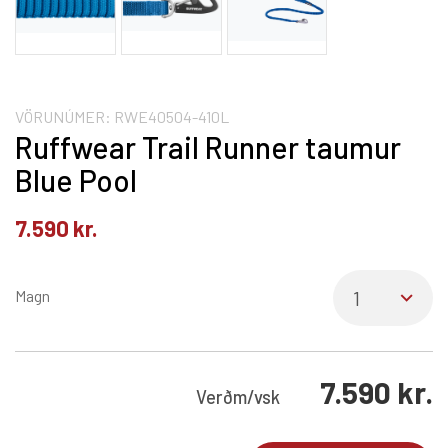
VÖRUNÚMER:
RWE40504-410L
Ruffwear Trail Runner taumur
Blue Pool
7.590
kr.
Magn
7.590
kr.
Verð
m/vsk