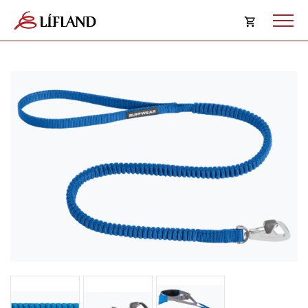
Opna
körfu
Karfan þín
Loka
körf
Karfan er tóm.