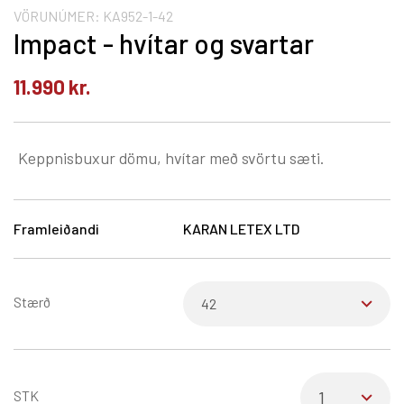
VÖRUNÚMER:
KA952-1-42
Impact - hvítar og svartar
11.990
kr.
Keppnisbuxur dömu, hvítar með svörtu sæti.
Framleiðandi
KARAN LETEX LTD
Stærð
STK