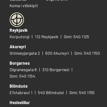
Koma í viðskipti
Reykjavík
Korputorgi
112 Reykjavík
Sími: 540 1125
Akureyri
Grímseyjargata 2
600 Akureyri
Sími: 540 1150
Borgarnes
Digranesgata 6
310 Borgarnesi
Sími: 540 1154
Blönduós
Efstabraut 1
540 Blönduósi
Sími: 540 1155
Hvolsvöllur