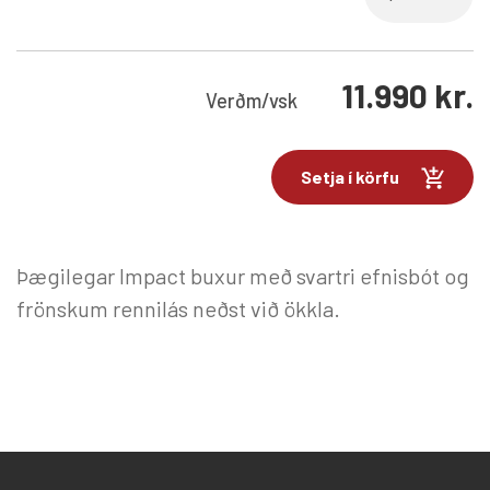
11.990
kr.
Verð
m/vsk
Setja í körfu
Þægilegar Impact buxur með svartri efnisbót og
frönskum rennilás neðst við ökkla.