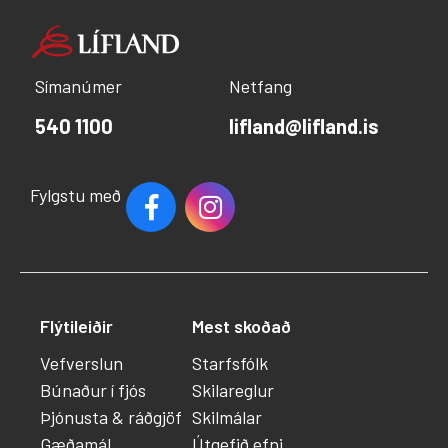
Símanúmer
Netfang
540 1100
lifland@lifland.is
Fylgstu með
Flýtileiðir
Mest skoðað
Vefverslun
Starfsfólk
Búnaður í fjós
Skilareglur
Þjónusta & ráðgjöf
Skilmálar
Gæðamál
Útgefið efni