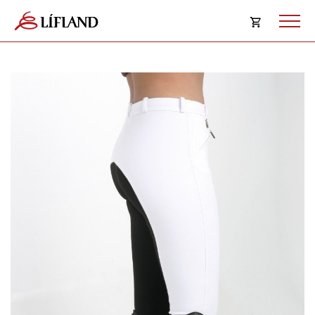
Opna
körfu
Karfan þín
Loka
körf
Karfan er tóm.