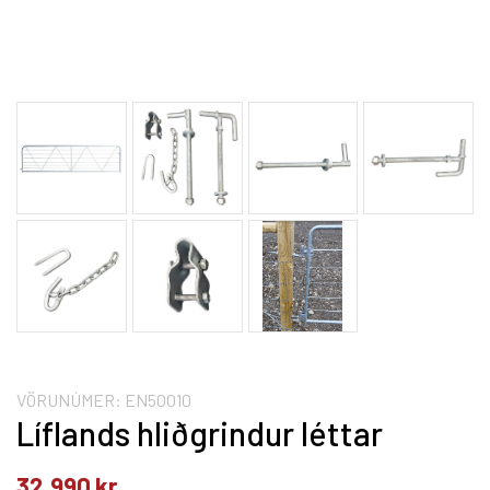
VÖRUNÚMER:
EN50010
Líflands hliðgrindur léttar
32.990
kr.