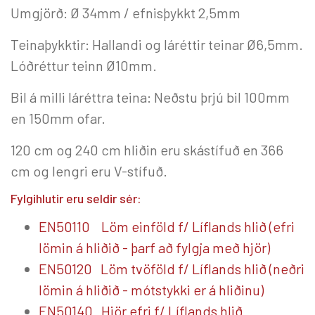
Umgjörð: Ø 34mm / efnisþykkt 2,5mm
Teinaþykktir: Hallandi og láréttir teinar Ø6,5mm.
Lóðréttur teinn Ø10mm.
Bil á milli láréttra teina: Neðstu þrjú bil 100mm
en 150mm ofar.
120 cm og 240 cm hliðin eru skástífuð en 366
cm og lengri eru V-stífuð.
Fylgihlutir eru seldir sér:
EN50110 Löm einföld f/ Líflands hlið (efri
lömin á hliðið - þarf að fylgja með hjör)
EN50120 Löm tvöföld f/ Líflands hlið (neðri
lömin á hliðið - mótstykki er á hliðinu)
EN50140 Hjör efri f/ Líflands hlið