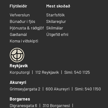
Flýtileiðir
Mest skoðað
Vefverslun
Starfsfólk
Búnaður í fjós
Skilareglur
Þjónusta & ráðgjöf
Skilmálar
Gæðamál
Útgefið efni
Koma í viðskipti
Reykjavík
Korputorgi
112 Reykjavík
Sími: 540 1125
Akureyri
Grímseyjargata 2
600 Akureyri
Sími: 540 1150
Borgarnes
Digranesgata 6
310 Borgarnesi