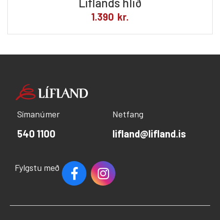
Líflands hlið
1.390
kr.
Símanúmer
Netfang
540 1100
lifland@lifland.is
Fylgstu með