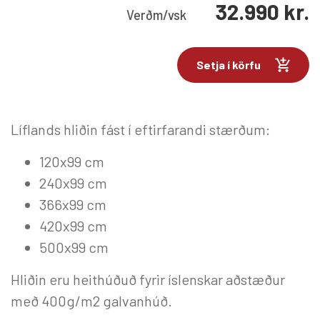
32.990
kr.
Verð
m/vsk
Setja í körfu
Líflands hliðin fást í eftirfarandi stærðum:
120x99 cm
240x99 cm
366x99 cm
420x99 cm
500x99 cm
Hliðin eru heithúðuð fyrir íslenskar aðstæður
með 400g/m2 galvanhúð.