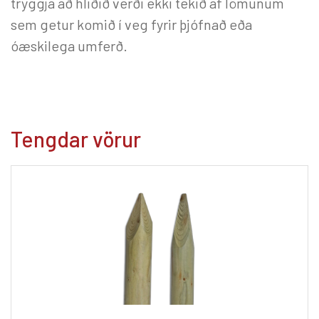
tryggja að hliðið verði ekki tekið af lömunum
sem getur komið í veg fyrir þjófnað eða
óæskilega umferð.
Tengdar vörur