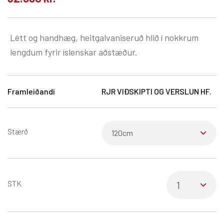
Létt og handhæg, heitgalvaniseruð hlið í nokkrum
lengdum fyrir íslenskar aðstæður.
Framleiðandi
RJR VIÐSKIPTI OG VERSLUN HF.
Stærð
STK