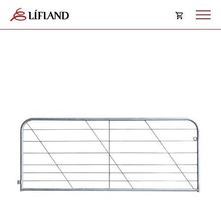
Opna
körfu
Karfan þín
Loka
körf
Karfan er tóm.