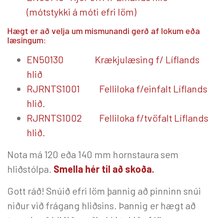
(mótstykki á móti efri löm)
Hægt er að velja um mismunandi gerð af lokum eða
læsingum:
EN50130 Krækjulæsing f/ Líflands
hlið
RJRNTS1001 Felliloka f/einfalt Líflands
hlið.
RJRNTS1002 Felliloka f/tvöfalt Líflands
hlið.
Nota má 120 eða 140 mm hornstaura sem
hliðstólpa.
Smella hér til að skoða.
Gott ráð! Snúið efri löm þannig að pinninn snúi
niður við frágang hliðsins. Þannig er hægt að