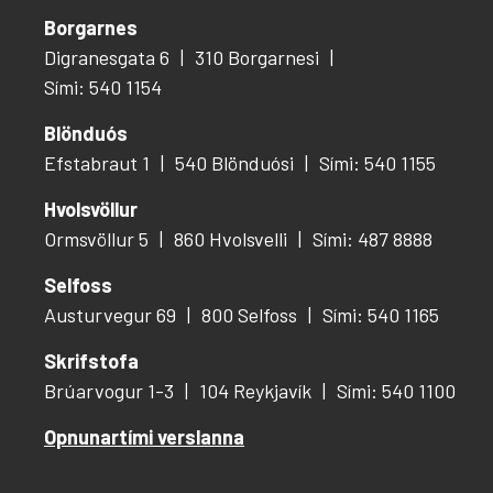
Borgarnes
Digranesgata 6
310 Borgarnesi
Sími: 540 1154
Blönduós
Efstabraut 1
540 Blönduósi
Sími: 540 1155
Hvolsvöllur
Ormsvöllur 5
860 Hvolsvelli
Sími: 487 8888
Selfoss
Austurvegur 69
800 Selfoss
Sími: 540 1165
Skrifstofa
Brúarvogur 1-3
104 Reykjavík
Sími: 540 1100
Opnunartími verslanna