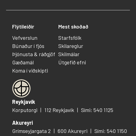
Flýtileiðir
Mest skoðað
Vefverslun
Starfsfólk
Búnaður í fjós
Skilareglur
Þjónusta & ráðgjöf
Skilmálar
Gæðamál
Útgefið efni
Koma í viðskipti
Reykjavík
Korputorgi
112 Reykjavík
Sími: 540 1125
Akureyri
Grímseyjargata 2
600 Akureyri
Sími: 540 1150