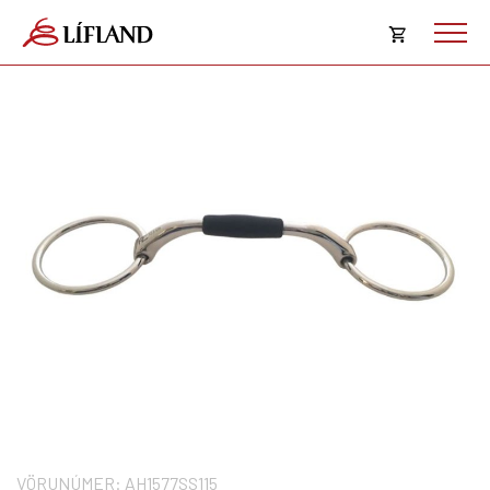
Opna
körfu
Karfan þín
Loka
körf
Karfan er tóm.
VÖRUNÚMER:
AH1577SS115