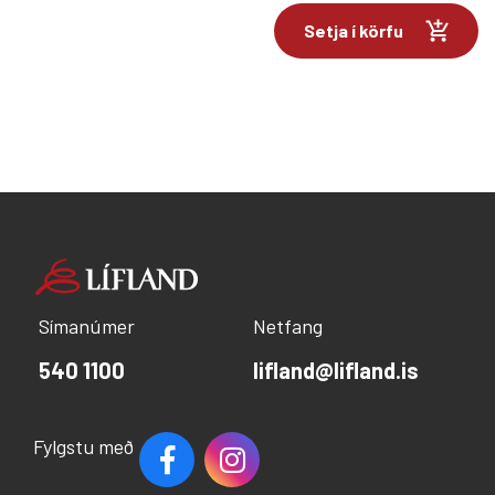
Setja í körfu
Símanúmer
Netfang
540 1100
lifland@lifland.is
Fylgstu með