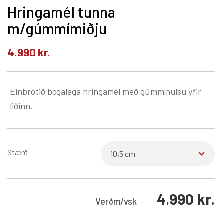
Hringamél tunna
m/gúmmímiðju
4.990
kr.
Einbrotið bogalaga hringamél með gúmmíhulsu yfir
liðinn.
Stærð
4.990
kr.
Verð
m/vsk