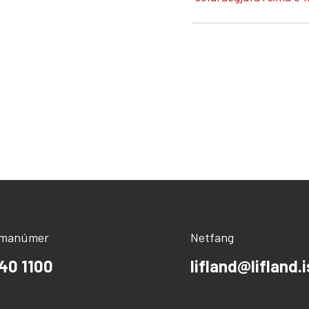
ímanúmer
Netfang
40 1100
lifland@lifland.i