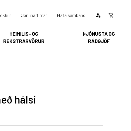
okkur
Opnunartímar
Hafa samband
Opna
körfu
HEIMILIS- OG
ÞJÓNUSTA OG
REKSTRARVÖRUR
RÁÐGJÖF
Karfan þín
Loka
körfu
arfan er tóm.
eð hálsi