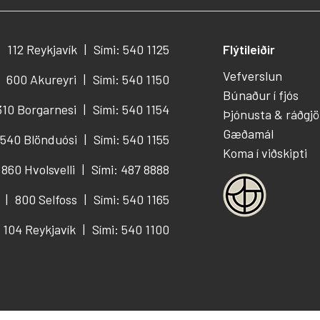
112 Reykjavík
Sími: 540 1125
Flýtileiðir
Vefverslun
600 Akureyri
Sími: 540 1150
Búnaður í fjós
310 Borgarnesi
Sími: 540 1154
Þjónusta & ráðgjö
Gæðamál
540 Blönduósi
Sími: 540 1155
Koma í viðskipti
860 Hvolsvelli
Sími: 487 8888
800 Selfoss
Sími: 540 1165
104 Reykjavík
Sími: 540 1100