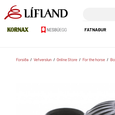
Leita
FATNAÐUR
Forsíða
/
Vefverslun
/
Online Store
/
For the horse
/
Bo