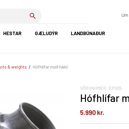
Um 
HESTAR
GÆLUDÝR
LANDBÚNAÐUR
K
ots & weights
/
Hófhlífar með hálsi
VÖRUNÚMER:
EP005
Hófhlífar m
5.990
kr.