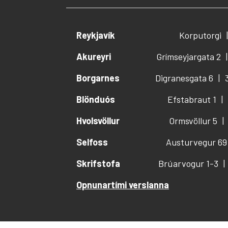
Reykjavík
Korputorgi
Akureyri
Grímseyjargata 2
Borgarnes
Digranesgata 6
Blönduós
Efstabraut 1
Hvolsvöllur
Ormsvöllur 5
Selfoss
Austurvegur 69
Skrifstofa
Brúarvogur 1-3
Opnunartími verslanna