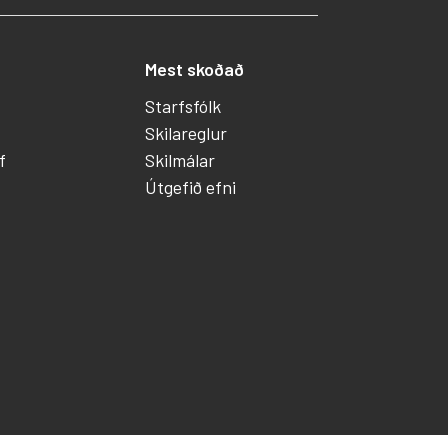
Mest skoðað
Starfsfólk
Skilareglur
f
Skilmálar
Útgefið efni