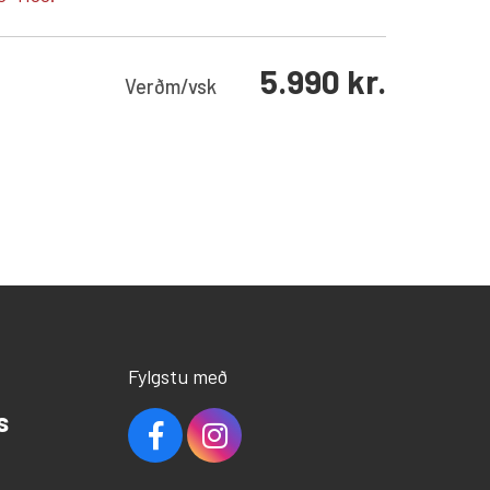
5.990
kr.
Verð
m/vsk
Fylgstu með
s