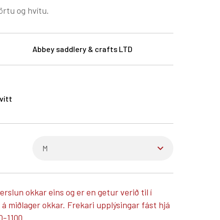
örtu og hvítu.
Abbey saddlery & crafts LTD
vítt
verslun okkar eins og er en getur verið til í
 miðlager okkar. Frekari upplýsingar fást hjá
0-1100.