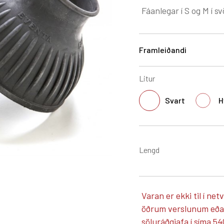
Fáanlegar í S og M í sv
Framleiðandi
Litur
Svart
H
Lengd
Varan er ekki til í net
öðrum verslunum eða á
söluráðgjafa í síma 54