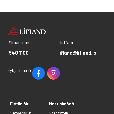
Símanúmer
Netfang
540 1100
lifland@lifland.is
Fylgstu með
Flýtileiðir
Mest skoðað
Vefverslun
Starfsfólk