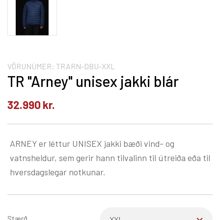
VÖRUNÚMER:
TRARN-DBU-XXL
TR "Arney" unisex jakki blár
32.990
kr.
ARNEY er léttur UNISEX jakki bæði vind- og
vatnsheldur, sem gerir hann tilvalinn til útreiða eða til
hversdagslegar notkunar.
Stærð