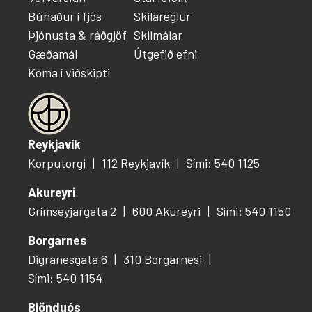
Búnaður í fjós
Skilareglur
Þjónusta & ráðgjöf
Skilmálar
Gæðamál
Útgefið efni
Koma í viðskipti
Reykjavík
Korputorgi
112 Reykjavík
Sími: 540 1125
Akureyri
Grímseyjargata 2
600 Akureyri
Sími: 540 1150
Borgarnes
Digranesgata 6
310 Borgarnesi
Sími: 540 1154
Blönduós