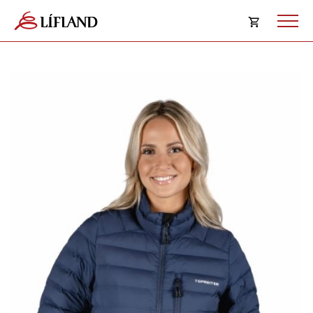
Opna
körfu
Karfan þín
Loka
körf
Karfan er tóm.