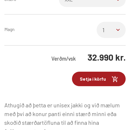
Magn
32.990
kr.
Verð
m/vsk
Setja í körfu
Athugið að þetta er unisex jakki og við mælum
með því að konur panti einni stærð minni eða
skoðið stærðartöfluna til að finna hina