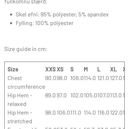
fullkomnu stærð.
Skel efni: 95% pólýester, 5% spandex
Fylling: 100% pólýester
Size guide in cm:
Size
XXS
XS
S
M
L
XL
X
Chest
90.0
98.0
106.0
114.0
121.0
127.0
13
circumference
Hip Hem -
89.0
97.0
102.0
105.0
107.0
113.0
11
relaxed
Hip Hem -
98.0
106.0
111.0
114.0
116.0
122.0
12
stretched