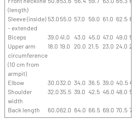
Front neckline
50.8
53.6
56.4
59.7
63.0
65.3
67
(length)
Sleeve (inside)
53.0
55.0
57.0
59.0
61.0
62.5
64
- extended
Biceps
39.0
41.0
43.0
45.0
47.0
49.0
51
Upper arm
18.0
19.0
20.0
21.5
23.0
24.0
25
circumference
(10 cm from
armpit)
Elbow
30.0
32.0
34.0
36.5
39.0
40.5
42
Shoulder
32.0
35.5
39.0
42.5
46.0
48.0
50
width
Back length
60.0
62.0
64.0
66.5
69.0
70.5
72