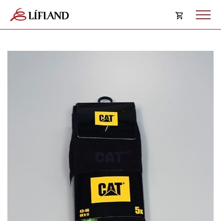
Opna
körfu
Karfan þín
Loka
körf
Karfan er tóm.