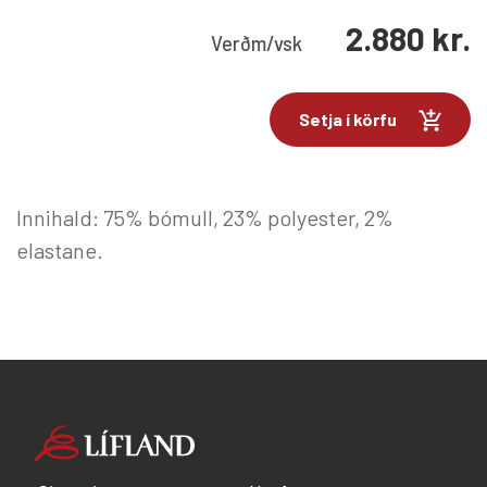
2.880
kr.
Verð
m/vsk
Setja í körfu
Innihald: 75% bómull, 23% polyester, 2%
elastane.