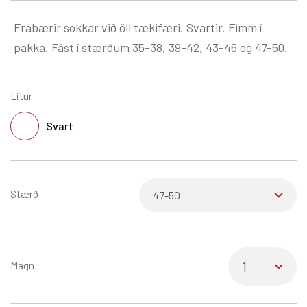
Frábærir sokkar við öll tækifæri. Svartir. Fimm í
pakka. Fást í stærðum 35-38, 39-42, 43-46 og 47-50.
Litur
Svart
Stærð
Magn