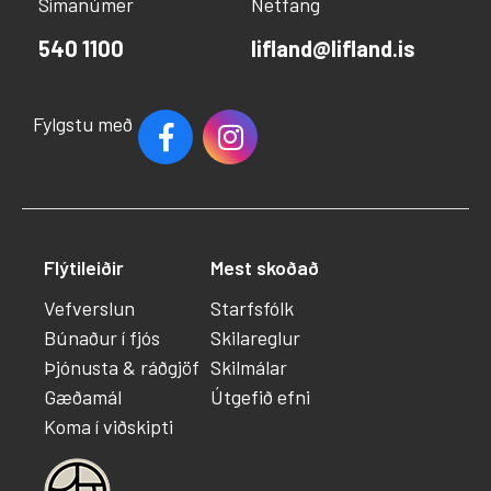
Símanúmer
Netfang
540 1100
lifland@lifland.is
Fylgstu með
Flýtileiðir
Mest skoðað
Vefverslun
Starfsfólk
Búnaður í fjós
Skilareglur
Þjónusta & ráðgjöf
Skilmálar
Gæðamál
Útgefið efni
Koma í viðskipti