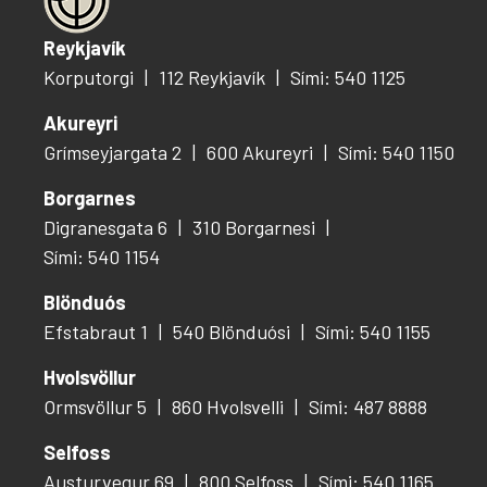
Reykjavík
Korputorgi
112 Reykjavík
Sími: 540 1125
Akureyri
Grímseyjargata 2
600 Akureyri
Sími: 540 1150
Borgarnes
Digranesgata 6
310 Borgarnesi
Sími: 540 1154
Blönduós
Efstabraut 1
540 Blönduósi
Sími: 540 1155
Hvolsvöllur
Ormsvöllur 5
860 Hvolsvelli
Sími: 487 8888
Selfoss
Austurvegur 69
800 Selfoss
Sími: 540 1165