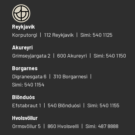
Reykjavík
Korputorgi
112 Reykjavík
Sími: 540 1125
Akureyri
Grímseyjargata 2
600 Akureyri
Sími: 540 1150
Borgarnes
Digranesgata 6
310 Borgarnesi
Sími: 540 1154
Blönduós
Efstabraut 1
540 Blönduósi
Sími: 540 1155
Hvolsvöllur
Ormsvöllur 5
860 Hvolsvelli
Sími: 487 8888