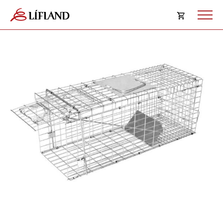
Opna
körfu
Karfan þín
Loka
körf
Karfan er tóm.