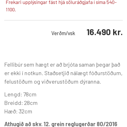
Frekari upplýsingar fást hjá söluráðgjafa í síma 540-
1100.
16.490
kr.
Verð
m/vsk
Fellibúr sem hægt er að brjóta saman þegar það
er ekki í notkun. Staðsetjið nálægt fóðurstöðum,
felustöðum og viðverustöðum dýranna.
Lengd: 78cm
Breidd: 28cm
Hæð: 32cm
Athugið að skv. 12. grein reglugerðar 80/2016