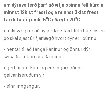
um dýravelferð þarf að vitja opinna fellibúra á
minnst 12klst fresti og á minnst 3klst fresti
fari hitastig undir 5°C eða yfir 20°C !
• mikilvægt er að hylja stærstan hluta búrsins en
þó skal sjást úr fjarlægð hvort dýr er í búrinu.
• hentar til að fanga kanínur og önnur dýr
svipaðrar stærðar eða minni.
• gert úr sterkum og endingargóðum,
galvaniseruðum vír.
• einn inngangur.