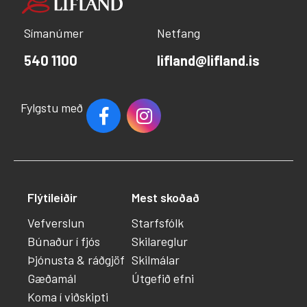
Símanúmer
Netfang
540 1100
lifland@lifland.is
Fylgstu með
Flýtileiðir
Mest skoðað
Vefverslun
Starfsfólk
Búnaður í fjós
Skilareglur
Þjónusta & ráðgjöf
Skilmálar
Gæðamál
Útgefið efni
Koma í viðskipti