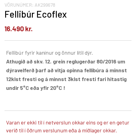
VÖRUNÚMER:
AK299678
Fellibúr Ecoflex
16.490
kr.
Fellibúr fyrir kanínur og önnur lítil dýr.
Athugið að skv. 12. grein reglugerðar 80/2016 um
dýravelferð þarf að vitja opinna fellibúra á minnst
12klst fresti og á minnst 3klst fresti fari hitastig
undir 5°C eða yfir 20°C !
Varan er ekki til í netverslun okkar eins og er en getur
verið til í öðrum verslunum eða á miðlager okkar.